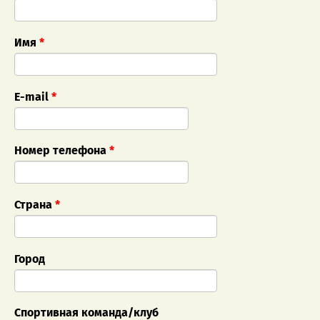
Имя
*
E-mail
*
Номер телефона
*
Страна
*
Город
Спортивная команда/клуб