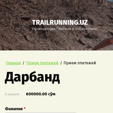
TRAILRUNNING.UZ
Организация трейлов в Узбекистане.
Главная
/
Прием платежей
/
Прием платежей
Дарбанд
600000.00 сўм
К оплате:
Фамилия
*